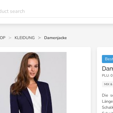
OP
KLEIDUNG
Damenjacke
Best
Dam
PLU: 
MIX &
Die s
Läng
Schal