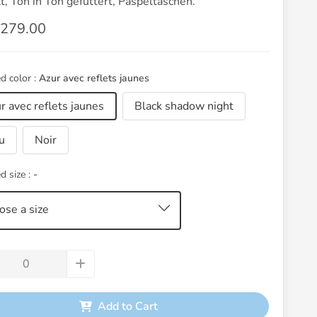
t, Ton in Ton gefüttert, Paspeltaschen.
279.00
d color :
Azur avec reflets jaunes
r avec reflets jaunes
Black shadow night
u
Noir
d size :
-
ose a size
Add to Cart