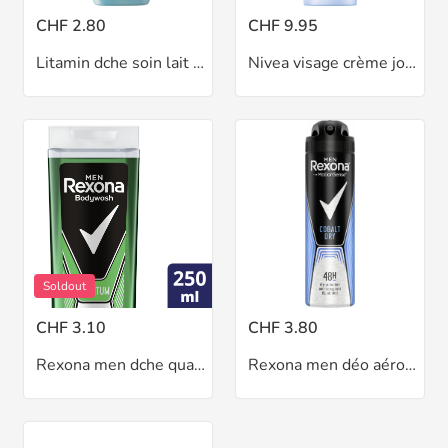
CHF 2.80
CHF 9.95
Litamin dche soin lait 250 ml
Nivea visage crème jour 50 ml
Soldout
CHF 3.10
CHF 3.80
Rexona men dche quantum 250 ml
Rexona men déo aéro dry 150 ml