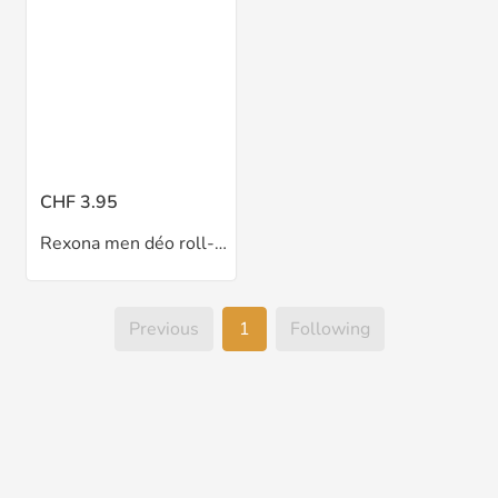
CHF 3.95
Rexona men déo roll-on 50 ml
Previous
1
Following