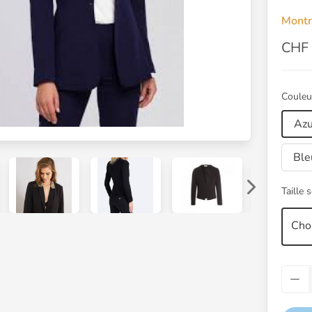
- Ce
Montr
CHF 
Couleu
Azu
Ble
Taille 
Choi