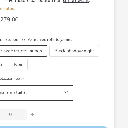
- Fermeture par bouton noir
sur le devant
.
 produit contient 30% de polyester recyclé. Sofia mesure
er plus
1m76 et porte une taille 36.
279.00
r sélectionnée :
Azur avec reflets jaunes
r avec reflets jaunes
Black shadow night
u
Noir
sélectionnée :
-
sir une taille