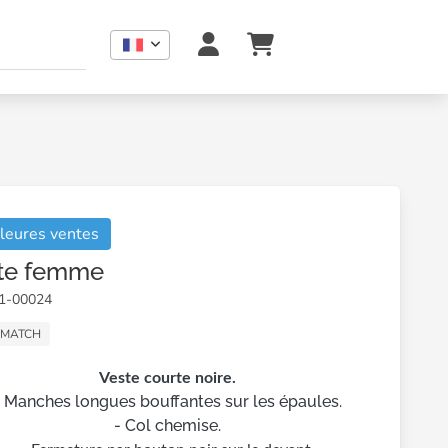
leures ventes
te femme
01-00024
 MATCH
Veste courte noire.
- Manches longues bouffantes sur les épaules.
- Col chemise.