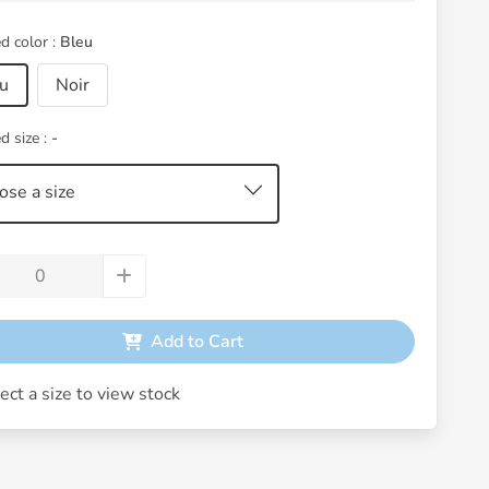
d color :
Bleu
u
Noir
d size :
-
ose a size
Add to Cart
ect a size to view stock