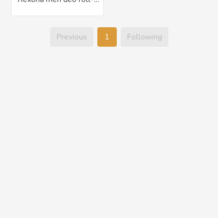
Previous
1
Following