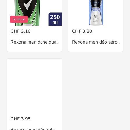
Soldout
CHF 3.10
CHF 3.80
Rexona men dche quantum 250 ml
Rexona men déo aéro dry 150 ml
CHF 3.95
Rexona men déo roll-on 50 ml