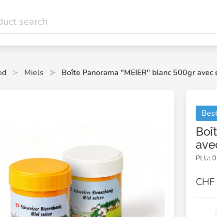
od
Miels
Boîte Panorama "MEIER" blanc 500gr avec é
Best
Boî
ave
PLU: 
CHF 